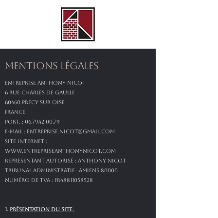
Mentions légales
Entreprise ANTHONY NICOT
6 rue Charles de Gaulle
60460 PRECY SUR OISE
France
Port. :
06.79.42.00.79
e-mail :
entreprise.nicot@gmail.com
Site internet :
www.entrepriseanthonynicot.com
Représentant autorisé : Anthony NICOT
Tribunal administratif : Amiens 80000
Numéro de TVA : FR48811058528
1.
PRÉSENTATION DU SITE.