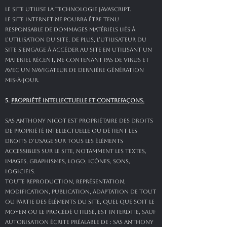
Le site utilise la technologie JavaScript.
Le site Internet ne pourra être tenu
responsable de dommages matériels liés à
l’utilisation du site. De plus, l’utilisateur du
site s’engage à accéder au site en utilisant un
matériel récent, ne contenant pas de virus et
avec un navigateur de dernière génération
mis-à-jour.
5.
PROPRIÉTÉ INTELLECTUELLE ET CONTREFAÇONS.
SAS ANTHONY NICOT est propriétaire des droits
de propriété intellectuelle ou détient les
droits d’usage sur tous les éléments
accessibles sur le site, notamment les textes,
images, graphismes, logo, icônes, sons,
logiciels.
Toute reproduction, représentation,
modification, publication, adaptation de tout
ou partie des éléments du site, quel que soit le
moyen ou le procédé utilisé, est interdite, sauf
autorisation écrite préalable de : SAS ANTHONY