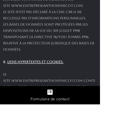
site
www.entrepriseanthonynicot.com
.
Le site n'est pas déclaré à la CNIL car il ne
recueille pas d'informations personnelles.
Les bases de données sont protégées par les
dispositions de la loi du 1er juillet 1998
transposant la directive 96/9 du 11 mars 1996
relative à la protection juridique des bases de
données.
8.
LIENS HYPERTEXTES ET COOKIES.
Le
site
www.entrepriseanthonynicot.com
conti
ent un certain nombre de liens hypertextes
vers d’autres sites, mis en place avec
Formulaire de contact
l’autorisation de SAS ANTHONY NICOT.
Cependant, SAS ANTHONY NICOT n’a pas la
possibilité de vérifier le contenu des sites ainsi
visités, et n’assumera en conséquence aucune
responsabilité de ce fait.
La navigation sur le
site
www.entrepriseanthonynicot.com
est