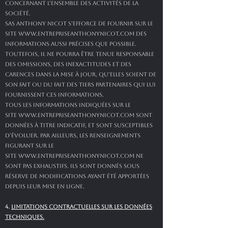
concernant l’ensemble des activités de la
société.
SAS ANTHONY NICOT s’efforce de fournir sur le
site
www.entrepriseanthonynicot.com
des
informations aussi précises que possible.
Toutefois, il ne pourra être tenue responsable
des omissions, des inexactitudes et des
carences dans la mise à jour, qu’elles soient de
son fait ou du fait des tiers partenaires qui lui
fournissent ces informations.
Tous les informations indiquées sur le
site
www.entrepriseanthonynicot.com
sont
données à titre indicatif, et sont susceptibles
d’évoluer. Par ailleurs, les renseignements
figurant sur le
site
www.entrepriseanthonynicot.com
ne
sont pas exhaustifs. Ils sont donnés sous
réserve de modifications ayant été apportées
depuis leur mise en ligne.
4.
LIMITATIONS CONTRACTUELLES SUR LES DONNÉES
TECHNIQUES.