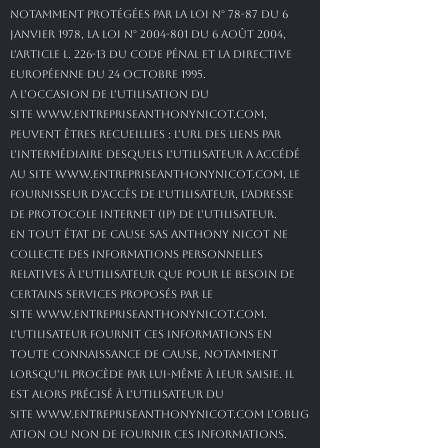
notamment protégées par la loi n° 78-87 du 6
janvier 1978, la loi n°
2004-801
du 6 août 2004,
l'article L. 226-13 du Code pénal et la Directive
Européenne du 24 octobre 1995.
A l'occasion de l'utilisation du
site
www.entrepriseanthonynicot.com
,
peuvent êtres recueillies : l'URL des liens par
l'intermédiaire desquels l'utilisateur a accédé
au site
www.entrepriseanthonynicot.com
, le
fournisseur d'accès de l'utilisateur, l'adresse
de protocole Internet (IP) de l'utilisateur.
En tout état de cause SAS ANTHONY NICOT ne
collecte des informations personnelles
relatives à l'utilisateur que pour le besoin de
certains services proposés par le
site
www.entrepriseanthonynicot.com
.
L'utilisateur fournit ces informations en
toute connaissance de cause, notamment
lorsqu'il procède par lui-même à leur saisie. Il
est alors précisé à l'utilisateur du
site
www.entrepriseanthonynicot.com
l’oblig
ation ou non de fournir ces informations.