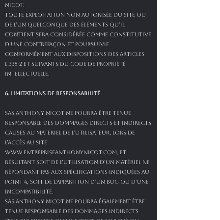
NICOT.
Toute exploitation non autorisée du site ou
de l’un quelconque des éléments qu’il
contient sera considérée comme constitutive
d’une contrefaçon et poursuivie
conformément aux dispositions des articles
L.335-2 et suivants du Code de Propriété
Intellectuelle.
6.
LIMITATIONS DE RESPONSABILITÉ.
SAS ANTHONY NICOT ne pourra être tenue
responsable des dommages directs et indirects
causés au matériel de l’utilisateur, lors de
l’accès au site
www.entrepriseanthonynicot.com
, et
résultant soit de l’utilisation d’un matériel ne
répondant pas aux spécifications indiquées au
point 4, soit de l’apparition d’un bug ou d’une
incompatibilité.
SAS ANTHONY NICOT ne pourra également être
tenue responsable des dommages indirects