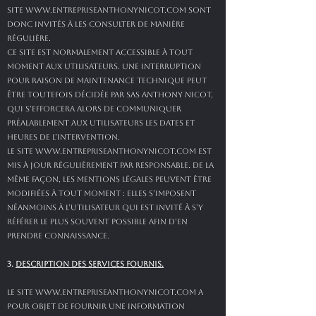
site
www.entrepriseanthonynicot.com
sont
donc invités à les consulter de manière
régulière.
Ce site est normalement accessible à tout
moment aux utilisateurs. Une interruption
pour raison de maintenance technique peut
être toutefois décidée par SAS ANTHONY NICOT,
qui s’efforcera alors de communiquer
préalablement aux utilisateurs les dates et
heures de l’intervention.
Le site
www.entrepriseanthonynicot.com
est
mis à jour régulièrement par Responsable. De la
même façon, les mentions légales peuvent être
modifiées à tout moment : elles s’imposent
néanmoins à l’utilisateur qui est invité à s’y
référer le plus souvent possible afin d’en
prendre connaissance.
3.
DESCRIPTION DES SERVICES FOURNIS.
Le site
www.entrepriseanthonynicot.com
a
pour objet de fournir une information