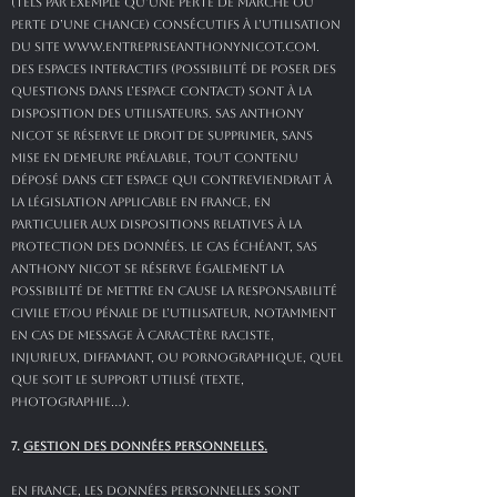
(tels par exemple qu’une perte de marché ou
perte d’une chance) consécutifs à l’utilisation
du site
www.entrepriseanthonynicot.com
.
Des espaces interactifs (possibilité de poser des
questions dans l’espace contact) sont à la
disposition des utilisateurs. SAS ANTHONY
NICOT se réserve le droit de supprimer, sans
mise en demeure préalable, tout contenu
déposé dans cet espace qui contreviendrait à
la législation applicable en France, en
particulier aux dispositions relatives à la
protection des données. Le cas échéant, SAS
ANTHONY NICOT se réserve également la
possibilité de mettre en cause la responsabilité
civile et/ou pénale de l’utilisateur, notamment
en cas de message à caractère raciste,
injurieux, diffamant, ou pornographique, quel
que soit le support utilisé (texte,
photographie…).
7.
GESTION DES DONNÉES PERSONNELLES.
En France, les données personnelles sont