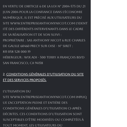
En vertu de l'article 6 de la loi n°
2004-575
du 21
juin 2004 pour la confiance dans l'économie
numérique, il est précisé aux utilisateurs du
site
www.entrepriseanthonynicot.com
l'ident
ité des différents intervenants dans le cadre
de sa réalisation et de son suivi :
Propriétaire : SAS ANTHONY NICOT 6 rue Charles
De Gaulle 60460 PRECY SUR OISE - N° Siret :
811 058 528 000 19
Hébergeur : Wix ADI - 500 Terry A François Blvd
San Francisco, CA 94158
2.
CONDITIONS GÉNÉRALES D’UTILISATION DU SITE
ET DES SERVICES PROPOSÉS.
L’utilisation du
site
www.entrepriseanthonynicot.com
impliq
ue l’acceptation pleine et entière des
conditions générales d’utilisation ci-après
décrites. Ces conditions d’utilisation sont
susceptibles d’être modifiées ou complétées à
tout moment, les utilisateurs du